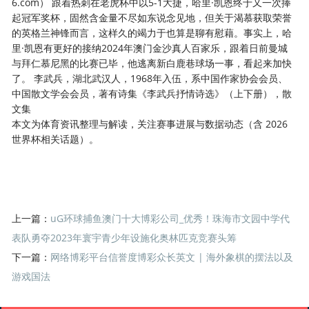
6.com） 跟着热刺在老虎杯中以5-1大捷，哈里·凯恩终于又一次捧
起冠军奖杯，固然含金量不尽如东说念见地，但关于渴慕获取荣誉
的英格兰神锋而言，这样久的竭力于也算是聊有慰藉。事实上，哈
里·凯恩有更好的接纳2024年澳门金沙真人百家乐，跟着日前曼城
与拜仁慕尼黑的比赛已毕，他逃离新白鹿巷球场一事，看起来加快
了。 李武兵，湖北武汉人，1968年入伍，系中国作家协会会员、
中国散文学会会员，著有诗集《李武兵抒情诗选》（上下册），散
文集
本文为体育资讯整理与解读，关注赛事进展与数据动态（含 2026
世界杯相关话题）。
上一篇：
uG环球捕鱼澳门十大博彩公司_优秀！珠海市文园中学代
表队勇夺2023年寰宇青少年设施化奥林匹克竞赛头筹
下一篇：
网络博彩平台信誉度博彩众长英文 | 海外象棋的摆法以及
游戏国法