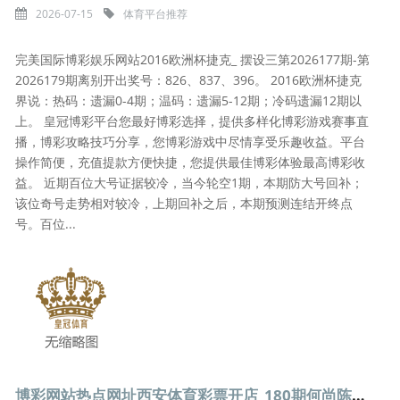
2026-07-15
体育平台推荐
完美国际博彩娱乐网站2016欧洲杯捷克_ 摆设三第2026177期-第
2026179期离别开出奖号：826、837、396。 2016欧洲杯捷克
界说：热码：遗漏0-4期；温码：遗漏5-12期；冷码遗漏12期以
上。 皇冠博彩平台您最好博彩选择，提供多样化博彩游戏赛事直
播，博彩攻略技巧分享，您博彩游戏中尽情享受乐趣收益。平台
操作简便，充值提款方便快捷，您提供最佳博彩体验最高博彩收
益。 近期百位大号证据较冷，当今轮空1期，本期防大号回补；
该位奇号走势相对较冷，上期回补之后，本期预测连结开终点
号。百位...
博彩网站热点网址西安体育彩票开店_180期何尚陈列三预测奖号：跨度眷注