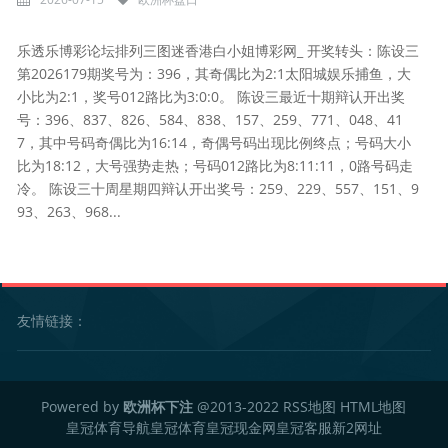
乐透乐博彩论坛排列三图迷香港白小姐博彩网_ 开奖转头：陈设三
第2026179期奖号为：396，其奇偶比为2:1太阳城娱乐捕鱼，大
小比为2:1，奖号012路比为3:0:0。 陈设三最近十期辩认开出奖
号：396、837、826、584、838、157、259、771、048、41
7，其中号码奇偶比为16:14，奇偶号码出现比例终点；号码大小
比为18:12，大号强势走热；号码012路比为8:11:11，0路号码走
冷。 陈设三十周星期四辩认开出奖号：259、229、557、151、9
93、263、968...
友情链接：
Powered by
欧洲杯下注
@2013-2022
RSS地图
HTML地图
皇冠体育导航
皇冠体育
皇冠现金网
皇冠客服
新2网址