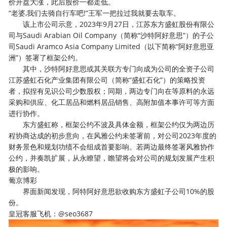
价开盘大涨，此后股价一都走低。
“老婆,我们去骑自行车吧!”王军一把拉过我就要去取车。
该上市公司示意，2023年9月27日，江苏东方盛虹股份有限公
司与Saudi Arabian Oil Company（简称“沙特阿好意思”）的子公
司Saudi Aramco Asia Company Limited（以下简称“阿好意思亚
洲”）签署了框架公约。
其中，沙特阿好意思或其关联方专门向成为公司的全资子公司
江苏盛虹石化产业集团有限公司（简称“盛虹石化”）的策略投资
者，拟捏有见识公司少数股权；同期，两边专门向在等原料的永远
采购和供应、化工居品和燃料居品销售、高附加值本事许可等方面
进行协作。
东方盛虹称，框架公约不波及具体金额，框架公约仅为两边历
程协商达成的初步意向，在风雅公约未签署前，对公司2023年度的
财务景色和规划功绩不会组成首要影响。若两边最终签署风雅协作
公约，并奏凯扩展，从永瞭望，瞻望将会对公司的规划发展产生积
极的影响。
葡京博彩
界面新闻发现，阿特阿好意思欲收购东方盛虹子公司10%的股
份。
皇冠客服飞机：@seo3687