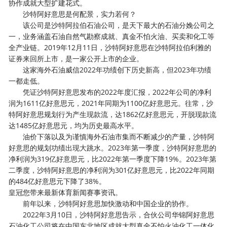
协作成就大型扩建花式。
沙特阿好意思是何配景，实力若何？
该公司是沙特阿拉伯石油公司，是天下最大的石油分娩公司之
一，业务涵盖石油自然气勘察成就、真金不怕火油、买卖和化工等
全产业链。2019年12月11日，沙特阿好意思在沙特阿拉伯利雅的
证券来回所上市，是一家公开上市的企业。
这家海外石油威信2022年功绩创下历史新高，但2023年功绩
一都走低。
凭证沙特阿好意思发布的2022年度汇报，2022年公司的净利
润为1611亿好意思元，2021年同期为1100亿好意思元。往常，沙
特阿好意思规划行为产生现款流，达1862亿好意思元，开脱现款流
达1485亿好意思元，均为历史最高水平。
油价下落以及为谨慎海外石油市集而不断减少的产量，沙特阿
好意思的规划功绩出现大跳水。2023年第一季度，沙特阿好意思的
净利润为319亿好意思元，比2022年第一季度下降19%。2023年第
二季度，沙特阿好意思的净利润为301亿好意思元，比2022年同期
的484亿好意思元下降了38%。
皇冠您带来最新体育新闻赛事资讯。
前年以来，沙特阿好意思加快激动和中国企业的协作。
2022年3月10日，沙特阿好意思告示，合伙公司华锦阿好意思
石油化工公司将在中国东北地区成就大型真金不怕火油化工一体化