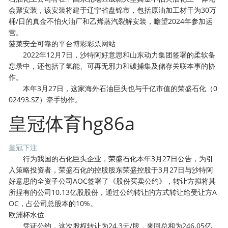
会聚安装，该安装将建于辽宁省盘锦市，包括原油加工材干为30万
桶/日的真金不怕火油厂和乙烯蒸汽裂解安装，瞻望2024年参加运
营。
菠菜安全可靠的平台博彩彩票网站
2022年12月7日，沙特阿好意思和山东动力集团签署的柔软备
忘录中，还包括了氢能、可再无邪力和碳捕集及储存关联本事的协
作。
本年3月27日，这家海外石油巨头也与千亿市值的荣盛石化（0
02493.SZ）牵手协作。
皇冠体育hg86a
皇冠下注
行为我国的石化巨头企业，荣盛石化本年3月27日公告，为引
入策略投资者，荣盛石化的控股股东荣盛控股于3月27日与沙特阿
好意思的全资子公司AOC签署了《股份买卖公约》，转让方拟将其
所捏有的公司10.13亿股股份，通过公约转让的方式转让给受让方A
OC，占公司总股本的10%。
欧洲杯水位
凭证公约，这次股权转让为24.3元/股，来回总和为246.05亿