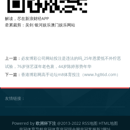
解读，尽在新浪财经APP
牵累裁剪：吴剑 银河娱乐澳门娱乐网站
上一篇：
必发博彩公司网站投注是违法的吗_25年恩爱抵不外狞恶
试验，76岁张艺谋年老色衰，44岁陈婷形势年华
下一篇：
香港博彩网高手论坛m8体育投注（www.hg86d.com）
友情链接：
Powered by
欧洲杯下注
@2013-2022
RSS地图
HTML地图
皇冠体育导航
皇冠体育
皇冠现金网
皇冠客服
新2网址