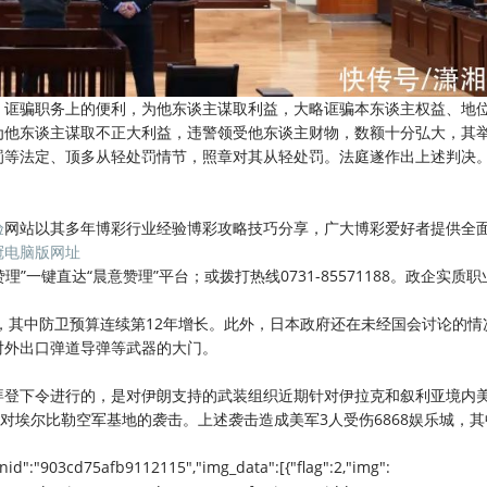
，诓骗职务上的便利，为他东谈主谋取利益，大略诓骗本东谈主权益、地
为他东谈主谋取不正大利益，违警领受他东谈主财物，数额十分弘大，其
罚等法定、顶多从轻处罚情节，照章对其从轻处罚。法庭遂作出上述判决
验
网站以其多年博彩行业经验博彩攻略技巧分享，广大博彩爱好者提供全
冠电脑版网址
”一键直达“晨意赞理”平台；或拨打热线0731-85571188。政企实质
案，其中防卫预算连续第12年增长。此外，日本政府还在未经国会讨论的情
对外出口弹道导弹等武器的大门。
拜登下令进行的，是对伊朗支持的武装组织近期针对伊拉克和叙利亚境内
对埃尔比勒空军基地的袭击。上述袭击造成美军3人受伤6868娱乐城，其
gnid":"903cd75afb9112115","img_data":[{"flag":2,"img":