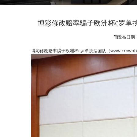
博彩修改赔率骗子欧洲杯c罗单挑法国队（
发布日期：2
博彩修改赔率骗子欧洲杯c罗单挑法国队（www.crownbetti