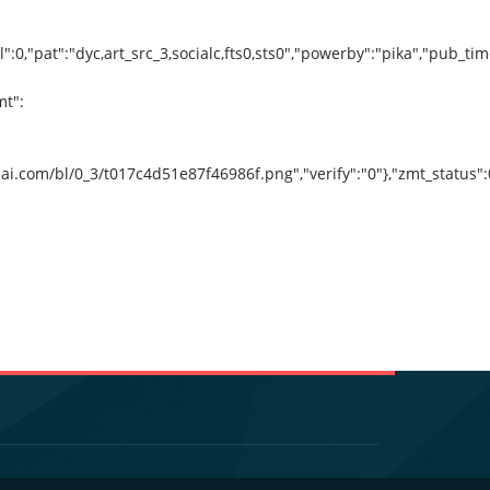
ginal":0,"pat":"dyc,art_src_3,socialc,fts0,sts0","powerby":"pika","
t":
ai.com/bl/0_3/t017c4d51e87f46986f.png","verify":"0"},"zmt_status":0