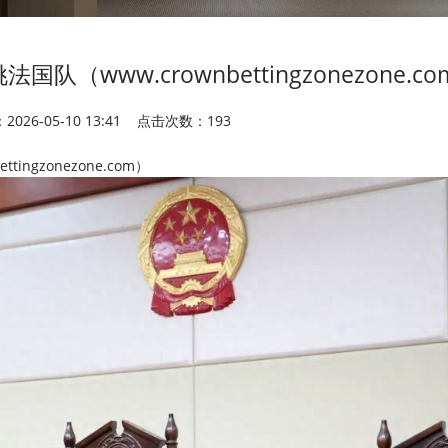
www.crownbettingzonezone.co
026-05-10 13:41 点击次数：193
ngzonezone.com）