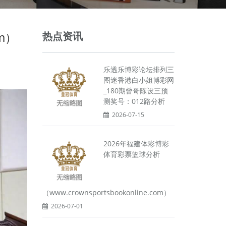
m）
热点资讯
乐透乐博彩论坛排列三
图迷香港白小姐博彩网
_180期曾哥陈设三预
测奖号：012路分析
2026-07-15
2026年福建体彩博彩
体育彩票篮球分析
（www.crownsportsbookonline.com）
2026-07-01