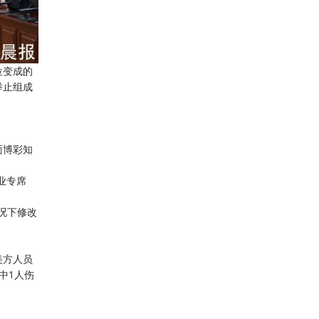
位变成的
举止组成
。
面博彩知
职业专席
况下修改
美方人员
中1人伤