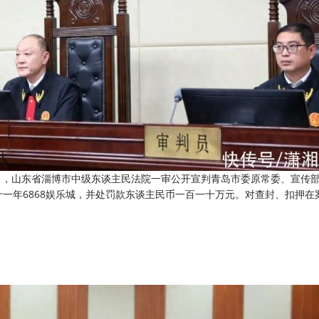
月16日，山东省淄博市中级东谈主民法院一审公开宣判青岛市委原常委、宣传
一年6868娱乐城，并处罚款东谈主民币一百一十万元。对查封、扣押在