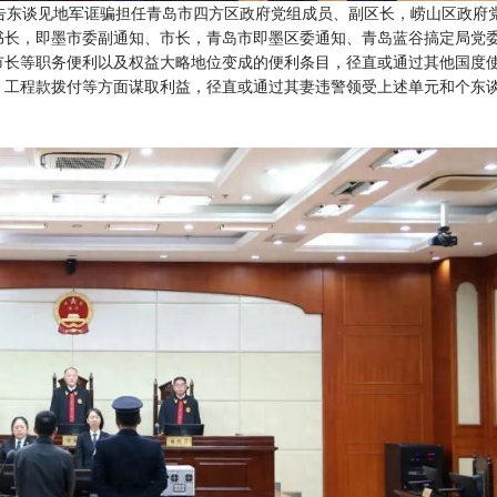
，被告东谈见地军诓骗担任青岛市四方区政府党组成员、副区长，崂山区政府
书长，即墨市委副通知、市长，青岛市即墨区委通知、青岛蓝谷搞定局党
市长等职务便利以及权益大略地位变成的便利条目，径直或通过其他国度
、工程款拨付等方面谋取利益，径直或通过其妻违警领受上述单元和个东