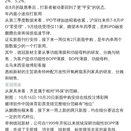
2%、5.2%。
在8月的跋扈事后，打新者被动要回到了更“平安”的状态。
年内最小迷你打新周
从第三季度数据来看，IPO节律如故昭着收紧，沪深往来所7-8月IP
O“零受理”，9月统统受理仅11家。瞻望本年四季度，意料IPO融资
阛阓合座将保抓低速节律。
证实新股刊行安排，接下来一周仅有2只新股申购，是年内单周个
股数最少的一个打新周。
其中，德冠新材主要从事功能薄膜和功能母料的研发、分娩与销
售，为客户提供功能性BOPP薄膜、BOPE薄膜、功能母料。
去马来西亚做博彩客服
惠柏新材的主贸易务特种配方改性环氧树脂系列家具的研发、分娩
和销售。
皇冠现金
从家具来看，齐是属于相对“环保”的范畴。
附图： 10月16日-10月20日新股申购安排在线投注博彩网
赌球软件中国体育彩票竟猜完整细分范畴有“地位”
从阛阓份额来看，接下来一周上新的两只新股，均在细分赛说念有
一定的市式样位。
举例德冠新材，公司自1999年开拓以来抓续深耕功能性BOPP薄
膜，造成了无胶膜、消光膜、镭射膜、标签膜等丰富的家具线。