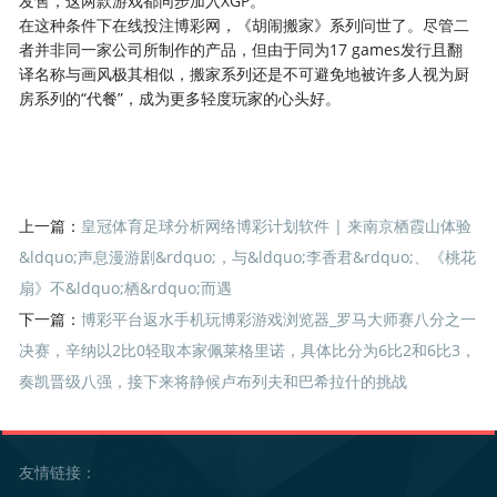
发售，这两款游戏都同步加入XGP。
在这种条件下在线投注博彩网，《胡闹搬家》系列问世了。尽管二
者并非同一家公司所制作的产品，但由于同为17 games发行且翻
译名称与画风极其相似，搬家系列还是不可避免地被许多人视为厨
房系列的“代餐”，成为更多轻度玩家的心头好。
上一篇：
皇冠体育足球分析网络博彩计划软件 | 来南京栖霞山体验
&ldquo;声息漫游剧&rdquo;，与&ldquo;李香君&rdquo;、《桃花
扇》不&ldquo;栖&rdquo;而遇
下一篇：
博彩平台返水手机玩博彩游戏浏览器_罗马大师赛八分之一
决赛，辛纳以2比0轻取本家佩莱格里诺，具体比分为6比2和6比3，
奏凯晋级八强，接下来将静候卢布列夫和巴希拉什的挑战
友情链接：