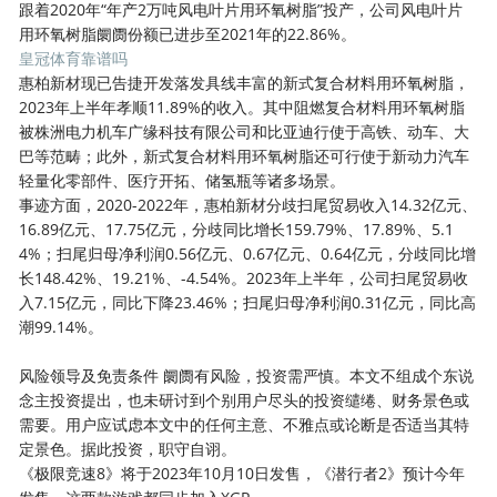
跟着2020年“年产2万吨风电叶片用环氧树脂”投产，公司风电叶片
用环氧树脂阛阓份额已进步至2021年的22.86%。
皇冠体育靠谱吗
惠柏新材现已告捷开发落发具线丰富的新式复合材料用环氧树脂，
2023年上半年孝顺11.89%的收入。其中阻燃复合材料用环氧树脂
被株洲电力机车广缘科技有限公司和比亚迪行使于高铁、动车、大
巴等范畴；此外，新式复合材料用环氧树脂还可行使于新动力汽车
轻量化零部件、医疗开拓、储氢瓶等诸多场景。
事迹方面，2020-2022年，惠柏新材分歧扫尾贸易收入14.32亿元、
16.89亿元、17.75亿元，分歧同比增长159.79%、17.89%、5.1
4%；扫尾归母净利润0.56亿元、0.67亿元、0.64亿元，分歧同比增
长148.42%、19.21%、-4.54%。2023年上半年，公司扫尾贸易收
入7.15亿元，同比下降23.46%；扫尾归母净利润0.31亿元，同比高
潮99.14%。
风险领导及免责条件 阛阓有风险，投资需严慎。本文不组成个东说
念主投资提出，也未研讨到个别用户尽头的投资缱绻、财务景色或
需要。用户应试虑本文中的任何主意、不雅点或论断是否适当其特
定景色。据此投资，职守自诩。
《极限竞速8》将于2023年10月10日发售，《潜行者2》预计今年