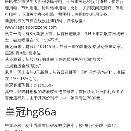
验哈尔滨市发生大面积居民停电。部分市民已经接到通知，倡导合
理用电、节约用电、错时错峰用电，比如，关闭夜间景观灯，停用
打印机，下班关闭办公电脑、照明灯，停用饮水机用设备。
新股刊行的节律在线投注博彩网，抓续放慢！
www.regalsportszone.com
夙昔一周，有3只新股上市。从首日进展看，3只上市新股首日均破
发，破发幅度在1%~15%不等。
随之而来，是截止10月15日，异日一周的新股发专派别仅剩两家。
皇冠a盘b盘c盘水位
从迹象看，新股刊行的速率正在肉眼可见的无间“放缓”！
上周新股全线“破发”
夙昔一周上市的3只新股，从首日进展看，刊行价均告“失守”，涨幅
在-1%~-15%之间。
皇冠客服飞机：@seo3687
其中，登陆科创板的浩辰软件进展最差，首日跌近15%胜利跌出了
百元股行列，由于其高价刊行，中一签浮亏达7000元。
皇冠hg86a
中集环科、骑士乳业首日破发幅度较小，较刊行价分歧下降1.1