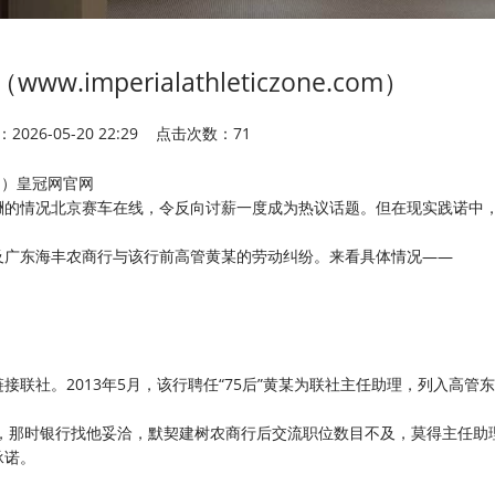
imperialathleticzone.com）
2026-05-20 22:29 点击次数：71
com）皇冠网官网
的情况北京赛车在线，令反向讨薪一度成为热议话题。但在现实践诺中
广东海丰农商行与该行前高管黄某的劳动纠纷。来看具体情况——
社。2013年5月，该行聘任“75后”黄某为联社主任助理，列入高管
，那时银行找他妥洽，默契建树农商行后交流职位数目不及，莫得主任助
承诺。