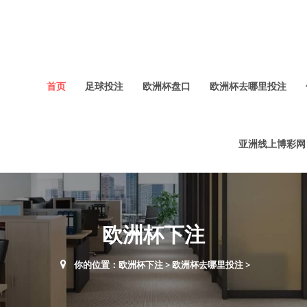
首页
足球投注
欧洲杯盘口
欧洲杯去哪里投注
亚洲线上博彩网
欧洲杯下注
你的位置：
欧洲杯下注
>
欧洲杯去哪里投注
>