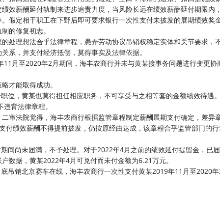
定绩效薪酬延付轨制来进步追责力度，当风险长远在绩效薪酬延付期限内
掉。假定相干职工在下野后即可要求银行一次性支付未披发的展期绩效奖
轨制的修复初志。
的处理想法合乎法律章程，愚弄劳动协议吊销权稳定实体和关节要求，
动关系，并支付经济抵偿，莫得事实及法律依据。
11月至2020年2月期间，海丰农商行并未与黄某接事务问题进行变更协
。
策略才能取得成功。
一职位，黄某也莫得担任相应职务，不可享受与之相等套的金额绩效待遇
效不违背法律章程。
二审法院觉得，海丰农商行根据监管章程制定薪酬展期支付确定，差异
期支付绩效薪酬不得提前披发，仍按原经由达成，该章程合乎监管部门的行
期间尚未届满，不予处理。对于2022年4月之前的绩效延付提留金，已
数据，黄某2022年4月可兑付而未付金额为6.21万元。
吊销北京赛车在线，海丰农商行一次性支付黄某2019年11月至2020年