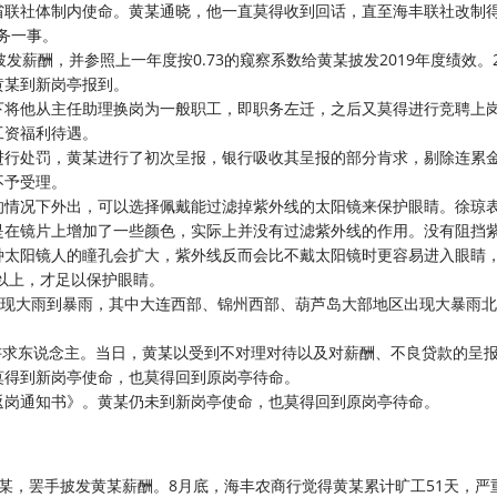
联社体制内使命。黄某通晓，他一直莫得收到回话，直至海丰联社改制
职务一事。
发薪酬，并参照上一年度按0.73的窥察系数给黄某披发2019年度绩效。2
黄某到新岗亭报到。
将他从主任助理换岗为一般职工，即职务左迁，之后又莫得进行竞聘上
工资福利待遇。
处罚，黄某进行了初次呈报，银行吸收其呈报的部分肯求，剔除连累金额
不予受理。
的情况下外出，可以选择佩戴能过滤掉紫外线的太阳镜来保护眼睛。徐琼
是在镜片上增加了一些颜色，实际上并没有过滤紫外线的作用。没有阻挡
种太阳镜人的瞳孔会扩大，紫外线反而会比不戴太阳镜时更容易进入眼睛
0以上，才足以保护眼睛。
地区出现大雨到暴雨，其中大连西部、锦州西部、葫芦岛大部地区出现大暴雨
讲求东说念主。当日，黄某以受到不对理对待以及对薪酬、不良贷款的呈
莫得到新岗亭使命，也莫得回到原岗亭待命。
岗通知书》。黄某仍未到新岗亭使命，也莫得回到原岗亭待命。
，罢手披发黄某薪酬。8月底，海丰农商行觉得黄某累计旷工51天，严