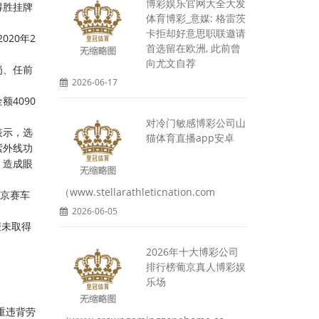
博彩娱乐官网大全大发
得胜挂牌
体育博彩_意媒: 格雷茨
卡拒却好意思职联邀请
020年2
首选留在欧洲, 此前曾
向尤文自荐
岗、任前
2026-06-17
4090
对冷门敏感博彩公司山
表示，选
猫体育直播app安卓
紫外线功
，造成眼
（www.stellarathleticnation.com
北京赛车
2026-06-05
报未取得
2026年十大博彩公司
排行榜葡京真人博彩娱
乐场
重违背劳