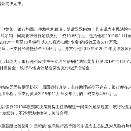
递处罚决定书。
但黄某、银行均回击仲裁机构裁决，随后双双向海丰县东说念主民法院
销，同期要求银行足额支付工资10.66万元，包括他在2019年11月至2
19年1月至10月银行以0.73窥察扫数“少发”的绩效工资6.11万元。
支付经济抵偿金70.46万元，并支付他2018年至2021年度绩效延
纳为：银行是否应按主任助理的薪酬待遇给黄某补发2019年11月至20
效延付提留金；银行吊销协议是否需要支付经济抵偿金。
缔结无固按期限协议，后因银行改制，主任助理岗亭不存在，银行便在
程，应支付黄某2019年11月至次年2月的工资差额4.55万元。
该行2019年度窥察决策莫得主任助理这一岗亭的窥察规范，该行经党
黄某计发绩效，不违背法律律例，关节合理。
薪酬监管指引》章程的“生意银行高等顾问东说念主员以及对风险有热