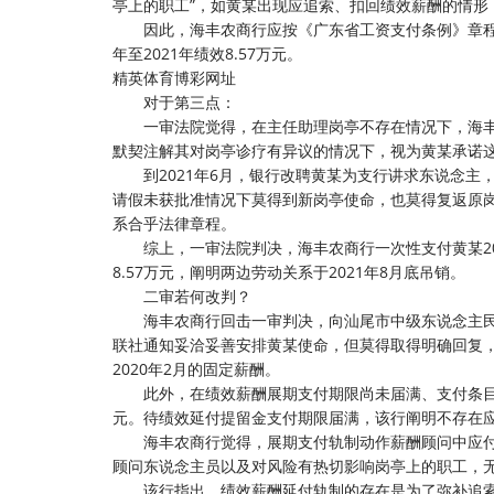
亭上的职工”，如黄某出现应追索、扣回绩效薪酬的情形
因此，海丰农商行应按《广东省工资支付条例》章程，
年至2021年绩效8.57万元。
精英体育博彩网址
对于第三点：
一审法院觉得，在主任助理岗亭不存在情况下，海丰
默契注解其对岗亭诊疗有异议的情况下，视为黄某承诺
到2021年6月，银行改聘黄某为支行讲求东说念主
请假未获批准情况下莫得到新岗亭使命，也莫得复返原
系合乎法律章程。
综上，一审法院判决，海丰农商行一次性支付黄某2019年1
8.57万元，阐明两边劳动关系于2021年8月底吊销。
二审若何改判？
海丰农商行回击一审判决，向汕尾市中级东说念主民
联社通知妥洽妥善安排黄某使命，但莫得取得明确回复，
2020年2月的固定薪酬。
此外，在绩效薪酬展期支付期限尚未届满、支付条目尚未稳
元。待绩效延付提留金支付期限届满，该行阐明不存在
海丰农商行觉得，展期支付轨制动作薪酬顾问中应付
顾问东说念主员以及对风险有热切影响岗亭上的职工，
该行指出，绩效薪酬延付轨制的存在是为了弥补追索